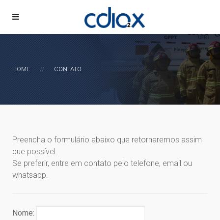
HOME
CONTATO
Preencha o formulário abaixo que retornaremos assim
que possível.
Se preferir, entre em contato pelo telefone, email ou
whatsapp.
Nome: